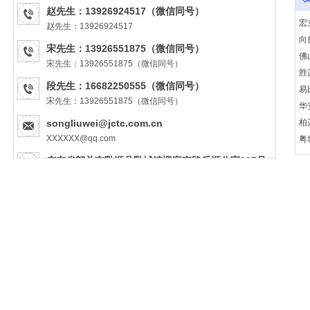
赵先生：13926924517（微信同号）
宏
赵先生：13926924517
向
宋先生：13926551875（微信同号）
佛
宋先生：13926551875（微信同号）
胜
段先生：16682250555（微信同号）
易
宋先生：13926551875（微信同号）
华
songliuwei@jctc.com.cn
柏
XXXXXX@qq.com
粤
粤ICP备2022051998号
火
广东省韶关市乳源县乳城镇迎宾南路乐源公寓117号
思
XX省XX市XX区XX路XX号
http://www.chikoh.com.cn
http://XXXXXXXX.com