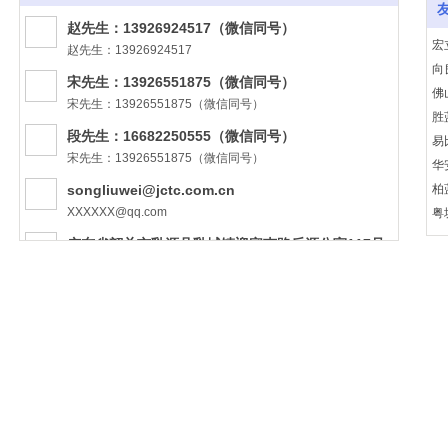
赵先生：13926924517（微信同号）
宏
赵先生：13926924517
向
宋先生：13926551875（微信同号）
佛
宋先生：13926551875（微信同号）
胜
段先生：16682250555（微信同号）
易
宋先生：13926551875（微信同号）
华
songliuwei@jctc.com.cn
柏
XXXXXX@qq.com
粤
粤ICP备2022051998号
火
广东省韶关市乳源县乳城镇迎宾南路乐源公寓117号
思
XX省XX市XX区XX路XX号
http://www.chikoh.com.cn
http://XXXXXXXX.com